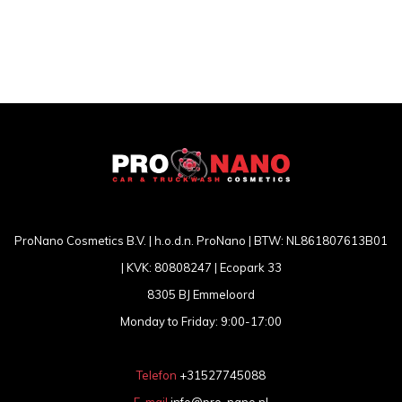
ProNano Cosmetics B.V. | h.o.d.n. ProNano | BTW: NL861807613B01
| KVK: 80808247 | Ecopark 33
8305 BJ Emmeloord
Monday to Friday: 9:00-17:00
Telefon
+31527745088
E-mail
info@pro-nano.nl