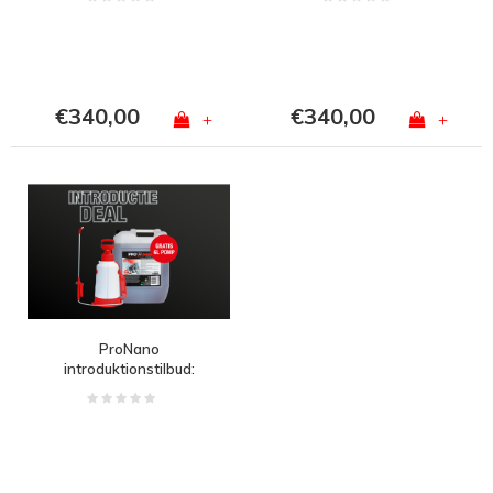
eget valg
€340,00
€340,00
+
+
ProNano
introduktionstilbud:
Gratis pumpe