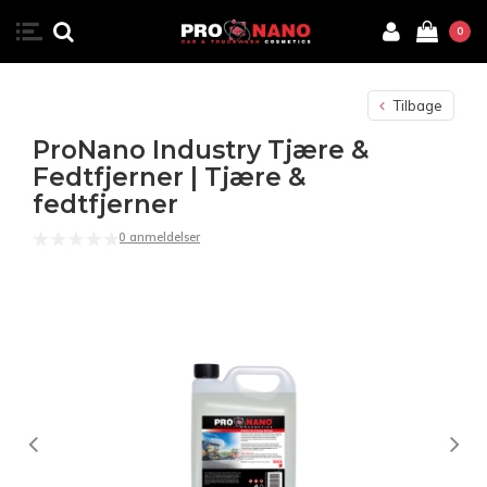
0
Tilbage
ProNano Industry Tjære &
Fedtfjerner | Tjære &
fedtfjerner
0 anmeldelser