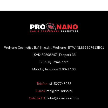
ProNano Cosmetics B.V. | h.o.d.n. ProNano | BTW: NL861807613B01
| KVK: 80808247 | Ecopark 33
8305 BJ Emmeloord
Monday to Friday: 9:00-17:00
Telefon
+31527745088
E-mail
info@pro-nano.nl
Outside EU
global@pro-nano.com