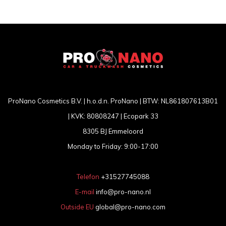
ProNano Cosmetics B.V. | h.o.d.n. ProNano | BTW: NL861807613B01
| KVK: 80808247 | Ecopark 33
8305 BJ Emmeloord
Monday to Friday: 9:00-17:00
Telefon
+31527745088
E-mail
info@pro-nano.nl
Outside EU
global@pro-nano.com