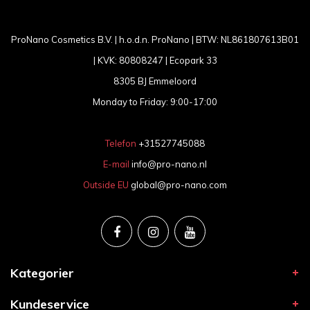
ProNano Cosmetics B.V. | h.o.d.n. ProNano | BTW: NL861807613B01
| KVK: 80808247 | Ecopark 33
8305 BJ Emmeloord
Monday to Friday: 9:00-17:00
Telefon
+31527745088
E-mail
info@pro-nano.nl
Outside EU
global@pro-nano.com
Kategorier
Kundeservice