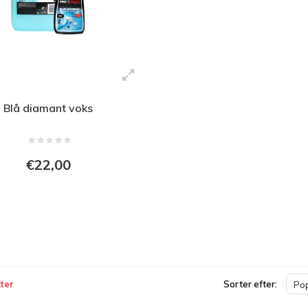
Blå diamant voks
€22,00
ter
Sorter efter:
Pop