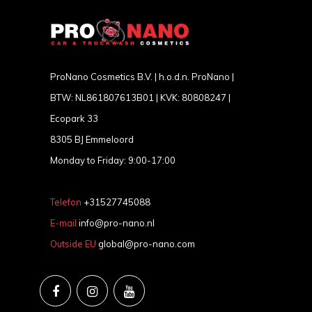
ProNano Cosmetics B.V. | h.o.d.n. ProNano |
BTW: NL861807613B01 | KVK: 80808247 |
Ecopark 33
8305 BJ Emmeloord
Monday to Friday: 9:00-17:00
Telefon
+31527745088
E-mail
info@pro-nano.nl
Outside EU
global@pro-nano.com