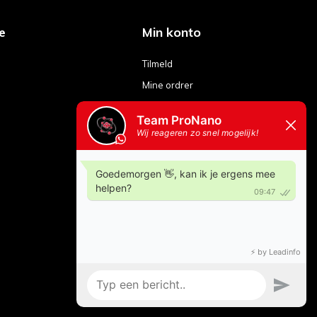
e
Min konto
Tilmeld
Mine ordrer
Mine billetter
Min ønskeliste
Sammenlign produkter