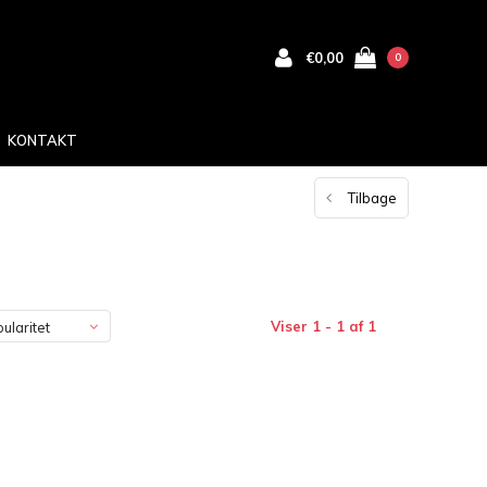
€0,00
0
KONTAKT
Tilbage
Viser 1 - 1 af 1
ularitet