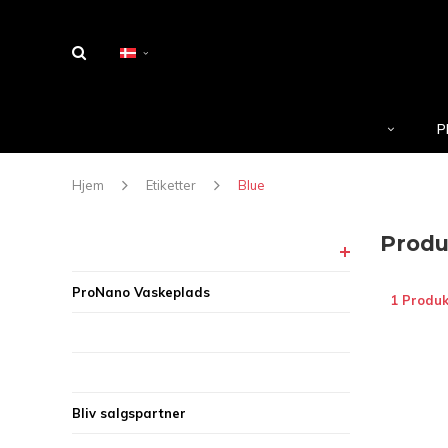
P
Hjem
Etiketter
Blue
Produ
ProNano Vaskeplads
1 Produk
Bliv salgspartner