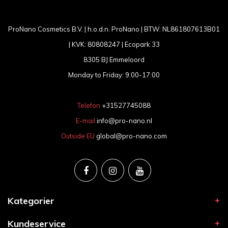
ProNano Cosmetics B.V. | h.o.d.n. ProNano | BTW: NL861807613B01
| KVK: 80808247 | Ecopark 33
8305 BJ Emmeloord
Monday to Friday: 9:00-17:00
Telefon
+31527745088
E-mail
info@pro-nano.nl
Outside EU
global@pro-nano.com
Kategorier
Kundeservice