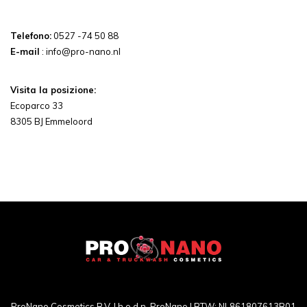
Telefono:
0527 -74 50 88
E-mail
:
info@pro-nano.nl
Visita la posizione:
Ecoparco 33
8305 BJ Emmeloord
ProNano Cosmetics B.V. | h.o.d.n. ProNano | BTW: NL861807613B01