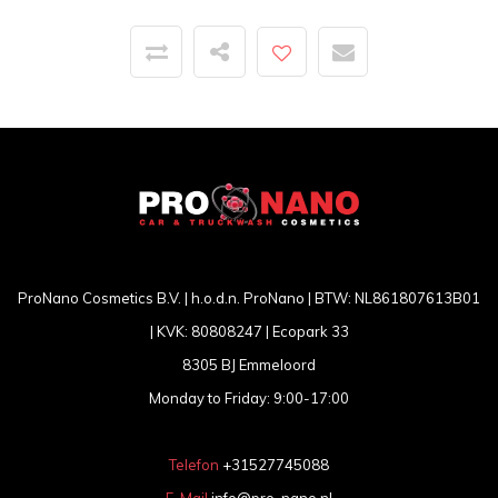
ProNano Cosmetics B.V. | h.o.d.n. ProNano | BTW: NL861807613B01
| KVK: 80808247 | Ecopark 33
8305 BJ Emmeloord
Monday to Friday: 9:00-17:00
Telefon
+31527745088
E-Mail
info@pro-nano.nl