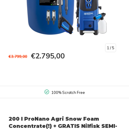
1
/ 5
€2.795,00
€3.799,00
100% Scratch Free
200 l ProNano Agri Snow Foam
Concentrate(!) + GRATIS Nilfisk SEMI-