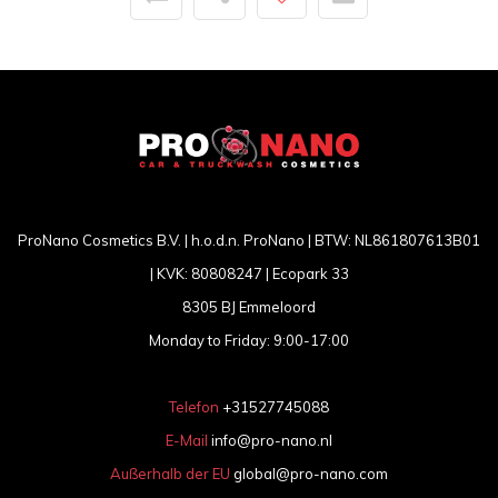
ProNano Cosmetics B.V. | h.o.d.n. ProNano | BTW: NL861807613B01
| KVK: 80808247 | Ecopark 33
8305 BJ Emmeloord
Monday to Friday: 9:00-17:00
Telefon
+31527745088
E-Mail
info@pro-nano.nl
Außerhalb der EU
global@pro-nano.com