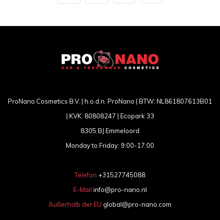
ProNano Cosmetics B.V. | h.o.d.n. ProNano | BTW: NL861807613B01
| KVK: 80808247 | Ecopark 33
8305 BJ Emmeloord
Monday to Friday: 9:00-17:00
Telefon
+31527745088
E-Mail
info@pro-nano.nl
Außerhalb der EU
global@pro-nano.com