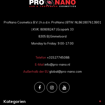
ProNano Cosmetics B.V. | h.o.d.n. ProNano | BTW: NL861807613B01
| KVK: 80808247 | Ecopark 33
8305 BJ Emmeloord
Monday to Friday: 9:00-17:00
Telefon
+31527745088
E-Mail
info@pro-nano.nl
Außerhalb der EU
global@pro-nano.com
Kategorien