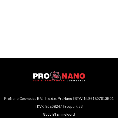
ProNano Cosmetics B.V. | h.o.d.n. ProNano | BTW: NL861807613B01
| KVK: 80808247 | Ecopark 33
8305 BJ Emmeloord