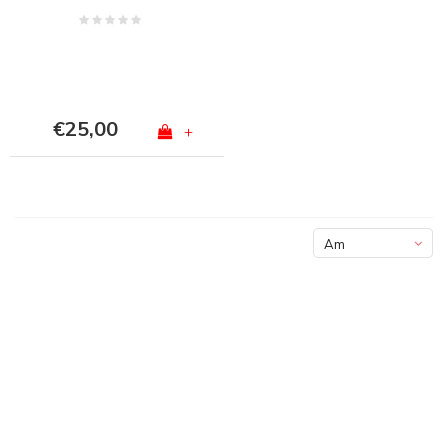
€25,00
+
Am
meisten
angesehen