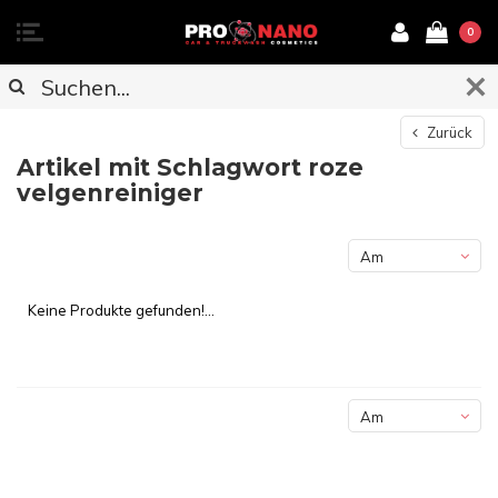
0
Zurück
Artikel mit Schlagwort roze
velgenreiniger
Am
meisten
Keine Produkte gefunden!...
angesehen
Am
meisten
angesehen