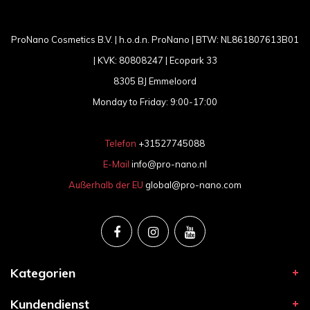
ProNano Cosmetics B.V. | h.o.d.n. ProNano | BTW: NL861807613B01
| KVK: 80808247 | Ecopark 33
8305 BJ Emmeloord
Monday to Friday: 9:00-17:00
Telefon
+31527745088
E-Mail
info@pro-nano.nl
Außerhalb der EU
global@pro-nano.com
Kategorien
Kundendienst