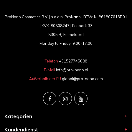
ProNano Cosmetics B.V. | h.o.d.n. ProNano | BTW: NL861807613B01
| KVK: 80808247 | Ecopark 33
8305 BJ Emmeloord
Monday to Friday: 9:00-17:00
Telefon
+31527745088
E-Mail
info@pro-nano.nl
Außerhalb der EU
global@pro-nano.com
Kategorien
Kundendienst