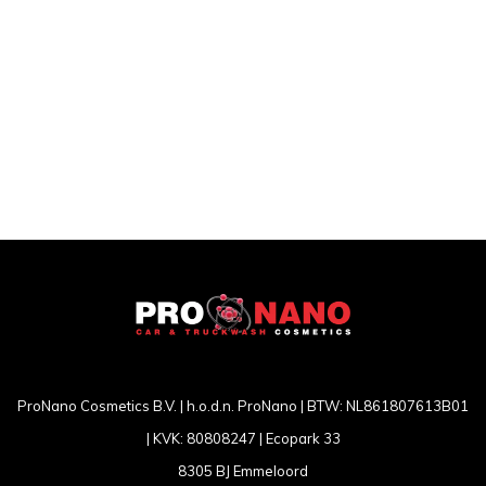
ProNano Cosmetics B.V. | h.o.d.n. ProNano | BTW: NL861807613B01
| KVK: 80808247 | Ecopark 33
8305 BJ Emmeloord