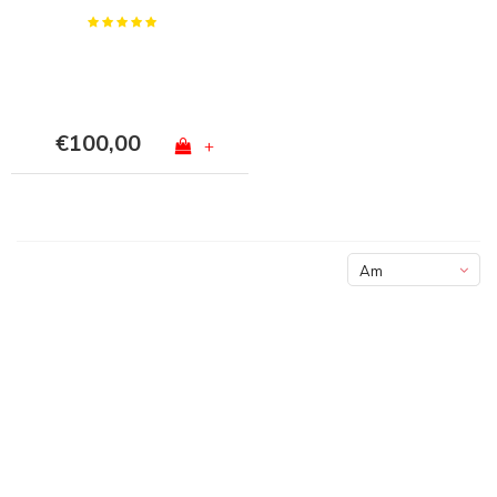
€100,00
+
Am
meisten
angesehen