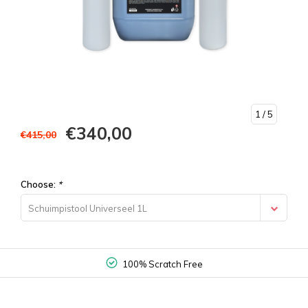
1
/ 5
€340,00
€415,00
Choose:
*
Schuimpistool Universeel 1L
100% Scratch Free