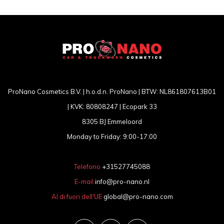
ProNano Cosmetics B.V. | h.o.d.n. ProNano | BTW: NL861807613B01
| KVK: 80808247 | Ecopark 33
8305 BJ Emmeloord
Monday to Friday: 9:00-17:00
Telefono
+31527745088
E-mail
info@pro-nano.nl
Al di fuori dell'UE
global@pro-nano.com