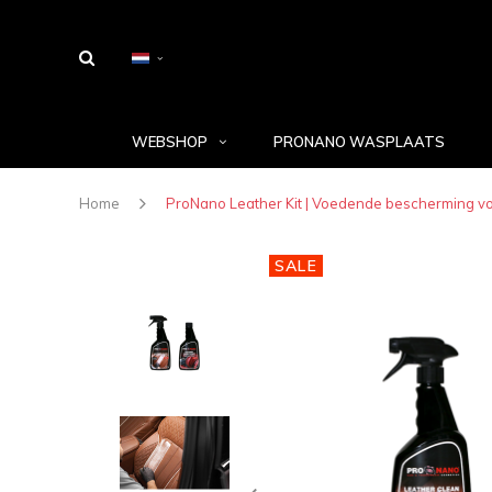
WEBSHOP
PRONANO WASPLAATS
Home
ProNano Leather Kit | Voedende bescherming vo
SALE