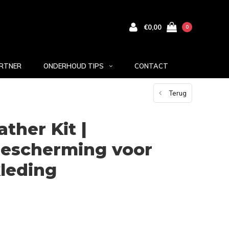
€0,00
0
RTNER
ONDERHOUD TIPS
CONTACT
Terug
ther Kit |
escherming voor
leding