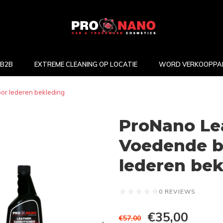
B2B
EXTREME CLEANING OP LOCATIE
WORD VERKOOPPA
or lederen bekleding
ProNano Lea
Voedende b
lederen bek
0 REVIEWS
€35,00
€57,00