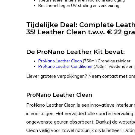
Voedt het leer intensief en voorkomt uitdroging
Beschermt tegen UV-straling en verkleuring
Tijdelijke Deal: Complete Leath
35! Leather Clean t.w.v. € 22 gra
De ProNano Leather Kit bevat:
ProNano Leather Clean
(750ml) Grondige reiniger
ProNano Leather Conditioner
(750ml) Voedende en 
Liever grotere verpakkingen? Neem contact met ons
ProNano Leather Clean
ProNano Leather Clean is een innovatieve interieur r
in voertuigen. Het verwijdert alle soorten vervuiling 
ongewenste geuren absorbeert. Dankzij de waterba
Clean veilig voor zowel natuurlijk als kunstleer. Daa