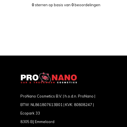
0
sterren op basis van
0
beoordelingen
ProNano Cosmetics B.V. | h.o.d.n. ProNano |
BTW: NL861807613B01 | KVK: 80808247 |
Ecopark 33
8305 BJ Emmeloord