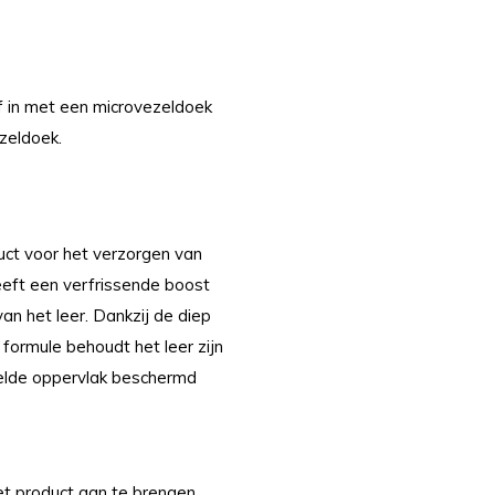
jf in met een microvezeldoek
ezeldoek.
uct voor het verzorgen van
eeft een verfrissende boost
van het leer. Dankzij de diep
ormule behoudt het leer zijn
delde oppervlak beschermd
t product aan te brengen.