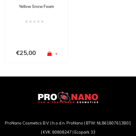
Yellow Snow Foam
€25,00
+
ProNano Cosmetics B.V. | h.o.d.n. ProNano | BTW: NL861807613B01
| KVK: 80808247 | Ecopark 33