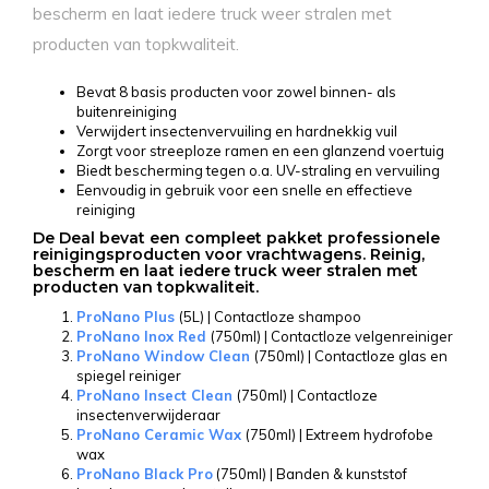
bescherm en laat iedere truck weer stralen met
producten van topkwaliteit.
Bevat 8 basis producten voor zowel binnen- als
buitenreiniging
Verwijdert insectenvervuiling en hardnekkig vuil
Zorgt voor streeploze ramen en een glanzend voertuig
Biedt bescherming tegen o.a. UV-straling en vervuiling
Eenvoudig in gebruik voor een snelle en effectieve
reiniging
De Deal bevat een compleet pakket professionele
reinigingsproducten voor vrachtwagens. Reinig,
bescherm en laat iedere truck weer stralen met
producten van topkwaliteit.
ProNano Plus
(5L) | Contactloze shampoo
ProNano Inox Red
(750ml) | Contactloze velgenreiniger
ProNano Window Clean
(750ml) | Contactloze glas en
spiegel reiniger
ProNano Insect Clean
(750ml) | Contactloze
insectenverwijderaar
ProNano Ceramic Wax
(750ml) | Extreem hydrofobe
wax
ProNano Black Pro
(750ml) | Banden & kunststof