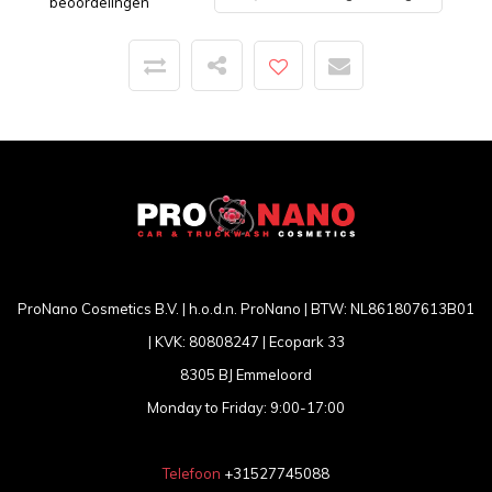
beoordelingen
ProNano Cosmetics B.V. | h.o.d.n. ProNano | BTW: NL861807613B01
| KVK: 80808247 | Ecopark 33
8305 BJ Emmeloord
Monday to Friday: 9:00-17:00
Telefoon
+31527745088