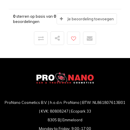
0
sterren op basis van
0
Je beoordeling toevoegen
beoordelingen
ProNano Cosmetics B.V. | h.o.d.n. ProNano | BTW: NL861807613B01
| KVK: 80808247 | Ecopark 33
8305 BJ Emmeloord
Monday to Friday: 9:00-17:00