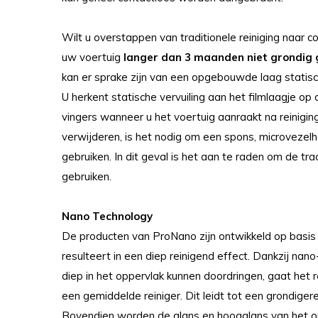
Wilt u overstappen van traditionele reiniging naar co
uw voertuig
langer dan 3 maanden
niet grondig 
kan er sprake zijn van een opgebouwde laag statisch
U herkent statische vervuiling aan het filmlaagje op d
vingers wanneer u het voertuig aanraakt na reiniging
verwijderen, is het nodig om een spons, microvezel
gebruiken. In dit geval is het aan te raden om de t
gebruiken.
Nano Technology
De producten van ProNano zijn ontwikkeld op basi
resulteert in een diep reinigend effect. Dankzij nano
diep in het oppervlak kunnen doordringen, gaat het r
een gemiddelde reiniger. Dit leidt tot een grondigere
Bovendien worden de glans en hoogglans van het op