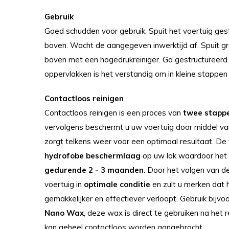
Gebruik
Goed schudden voor gebruik. Spuit het voertuig gest
boven. Wacht de aangegeven inwerktijd af. Spuit gr
boven met een hogedrukreiniger. Ga gestructureerd t
oppervlakken is het verstandig om in kleine stappen
Contactloos reinigen
Contactloos reinigen is een proces van
twee stapp
vervolgens beschermt u uw voertuig door middel 
zorgt telkens weer voor een optimaal resultaat. De
hydrofobe beschermlaag
op uw lak waardoor het 
gedurende 2 - 3 maanden
. Door het volgen van 
voertuig in
optimale conditie
en zult u merken dat 
gemakkelijker en effectiever verloopt. Gebruik bijv
Nano Wax
, deze wax is direct te gebruiken na het 
kan geheel contactloos worden aangebracht.