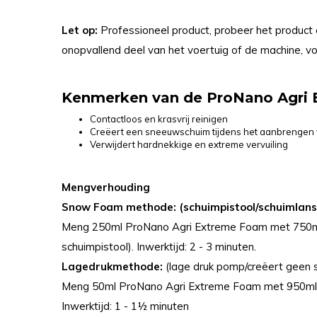
Let op:
Professioneel product, probeer het product e
onopvallend deel van het voertuig of de machine, vo
Kenmerken van de ProNano Agri
Contactloos en krasvrij reinigen
Creëert een sneeuwschuim tijdens het aanbrengen
Verwijdert hardnekkige en extreme vervuiling
Mengverhouding
Snow Foam methode: (schuimpistool/schuimlans
Meng 250ml ProNano Agri Extreme Foam met 750ml w
schuimpistool). Inwerktijd: 2 - 3 minuten.
Lagedrukmethode:
(lage druk pomp/creëert geen 
Meng 50ml ProNano Agri Extreme Foam met 950ml wa
Inwerktijd: 1 - 1½ minuten