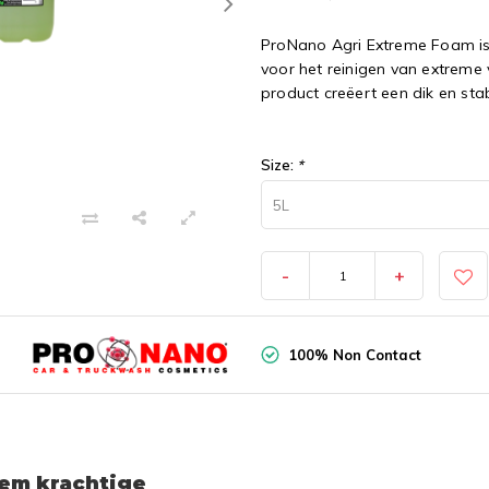
ProNano Agri Extreme Foam is 
voor het reinigen van extreme
product creëert een dik en sta
Size:
*
5L
-
+
100% Non Contact
eem krachtige