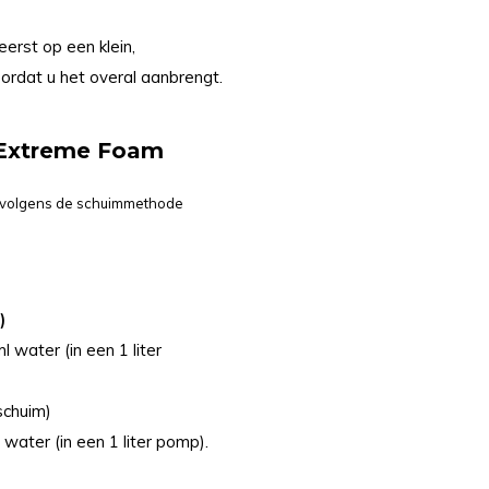
erst op een klein,
ordat u het overal aanbrengt.
 Extreme Foam
 volgens de schuimmethode
)
ater (in een 1 liter
schuim)
ter (in een 1 liter pomp).