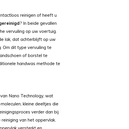
ntactloos reinigen of heeft u
gereinigd
? In beide gevallen
e vervuiling op uw voertuig.
e lak, dat achterblijft op uw
. Om dit type vervuiling te
handschoen of borstel te
raditionele handwas methode te
s van Nano Technology, wat
-moleculen, kleine deeltjes die
einigingsproces verder dan bij
 reiniging van het oppervlak.
pervlak versterkt en