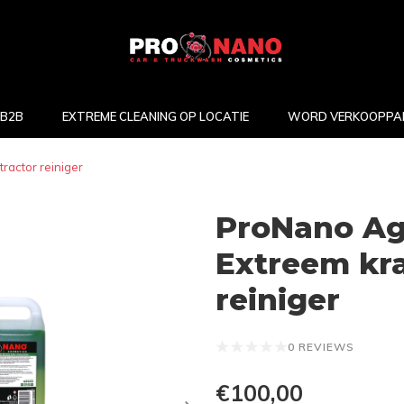
B2B
EXTREME CLEANING OP LOCATIE
WORD VERKOOPPA
ractor reiniger
ProNano Ag
Extreem kra
reiniger
0 REVIEWS
€100,00