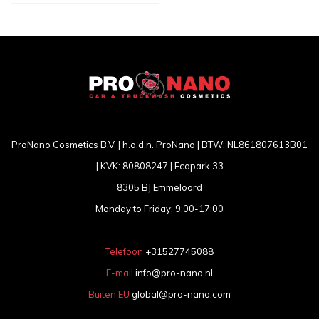
ProNano Cosmetics B.V. | h.o.d.n. ProNano | BTW: NL861807613B01
| KVK: 80808247 | Ecopark 33
8305 BJ Emmeloord
Monday to Friday: 9:00-17:00
Telefoon
+31527745088
E-mail
info@pro-nano.nl
Buiten EU
global@pro-nano.com