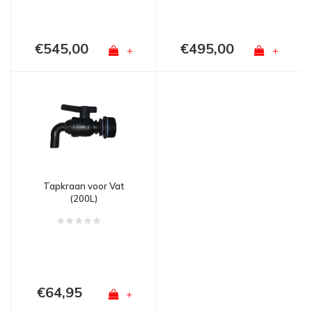
€545,00
€495,00
+
+
Tapkraan voor Vat
(200L)
€64,95
+