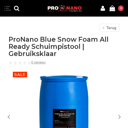
0
Terug
ProNano Blue Snow Foam All
Ready Schuimpistool |
Gebruiksklaar
0 reviews
SALE