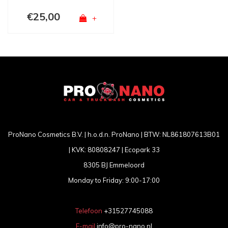
€25,00
+
ProNano Cosmetics B.V. | h.o.d.n. ProNano | BTW: NL861807613B01
| KVK: 80808247 | Ecopark 33
8305 BJ Emmeloord
Monday to Friday: 9:00-17:00
Telefoon
+31527745088
E-mail
info@pro-nano.nl