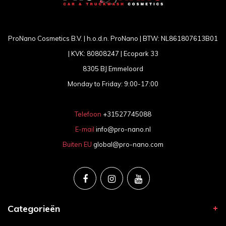
ProNano Cosmetics B.V. | h.o.d.n. ProNano | BTW: NL861807613B01
| KVK: 80808247 | Ecopark 33
8305 BJ Emmeloord
Monday to Friday: 9:00-17:00
Telefoon
+31527745088
E-mail
info@pro-nano.nl
Buiten EU
global@pro-nano.com
Categorieën