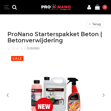
0
Terug
ProNano Starterspakket Beton |
Betonverwijdering
0 reviews
SALE