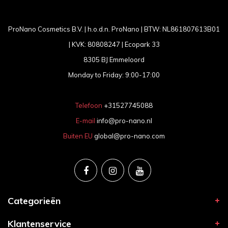
ProNano Cosmetics B.V. | h.o.d.n. ProNano | BTW: NL861807613B01
| KVK: 80808247 | Ecopark 33
8305 BJ Emmeloord
Monday to Friday: 9:00-17:00
Telefoon
+31527745088
E-mail
info@pro-nano.nl
Buiten EU
global@pro-nano.com
Categorieën
Klantenservice