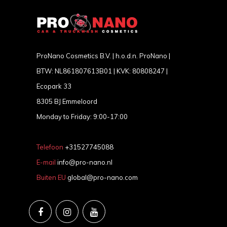
ProNano Cosmetics B.V. | h.o.d.n. ProNano |
BTW: NL861807613B01 | KVK: 80808247 |
Ecopark 33
8305 BJ Emmeloord
Monday to Friday: 9:00-17:00
Telefoon
+31527745088
E-mail
info@pro-nano.nl
Buiten EU
global@pro-nano.com