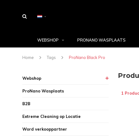
WEBSHOP
PRONANO WASPLAATS
Home
Tags
ProNano Black Pro
Produ
Webshop
ProNano Wasplaats
1 Produc
B2B
Extreme Cleaning op Locatie
Word verkooppartner