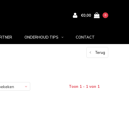
€0,00
0
RTNER
ONDERHOUD TIPS
CONTACT
Terug
Toon 1 - 1 van 1
bekeken