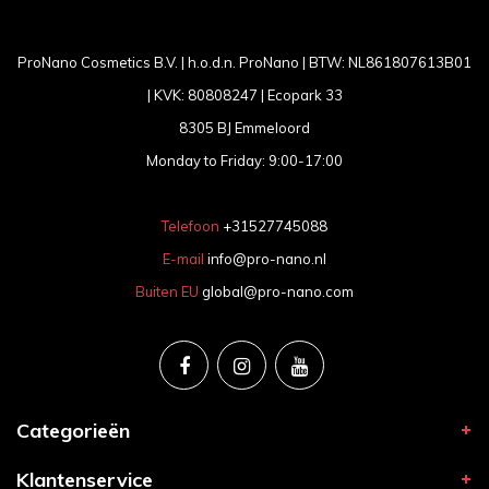
ProNano Cosmetics B.V. | h.o.d.n. ProNano | BTW: NL861807613B01
| KVK: 80808247 | Ecopark 33
8305 BJ Emmeloord
Monday to Friday: 9:00-17:00
Telefoon
+31527745088
E-mail
info@pro-nano.nl
Buiten EU
global@pro-nano.com
Categorieën
Klantenservice