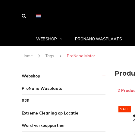
WEBSHOP
PRONANO WASPLAATS
Home
Tags
ProNano Motor
Produ
Webshop
ProNano Wasplaats
2 Produc
B2B
SALE
Extreme Cleaning op Locatie
Word verkooppartner