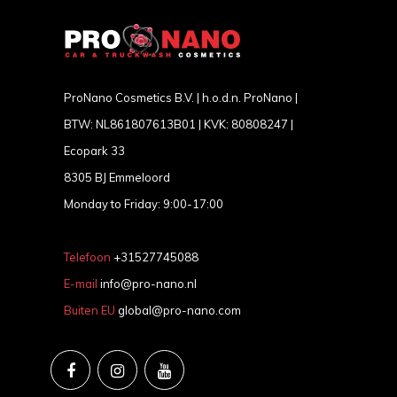
ProNano Cosmetics B.V. | h.o.d.n. ProNano |
BTW: NL861807613B01 | KVK: 80808247 |
Ecopark 33
8305 BJ Emmeloord
Monday to Friday: 9:00-17:00
Telefoon
+31527745088
E-mail
info@pro-nano.nl
Buiten EU
global@pro-nano.com