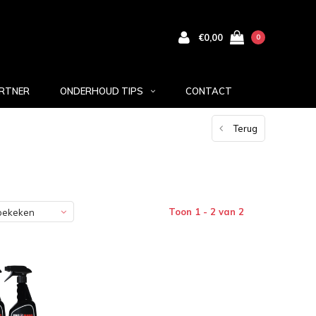
€0,00
0
RTNER
ONDERHOUD TIPS
CONTACT
Terug
Toon 1 - 2 van 2
bekeken