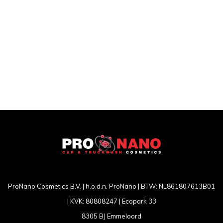
ProNano Cosmetics B.V. | h.o.d.n. ProNano | BTW: NL861807613B01
| KVK: 80808247 | Ecopark 33
8305 BJ Emmeloord