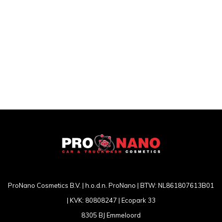
ProNano Cosmetics B.V. | h.o.d.n. ProNano | BTW: NL861807613B01
| KVK: 80808247 | Ecopark 33
8305 BJ Emmeloord