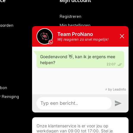
ice
Mijn account
Registreren
aarden
Mijn bestellingen
Mijn tickets
Mijn verlanglijst
Vergelijk producten
ubon
r Reiniging