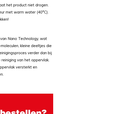
aat het product niet drogen.
keur met warm water (40°C).
akken!
s van Nano Technology, wat
-moleculen, kleine deeltjes die
einigingsproces verder dan bij
 reiniging van het oppervlak.
pervlak versterkt en
en.