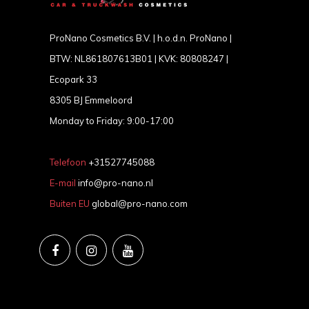
ProNano Cosmetics B.V. | h.o.d.n. ProNano |
BTW: NL861807613B01 | KVK: 80808247 |
Ecopark 33
8305 BJ Emmeloord
Monday to Friday: 9:00-17:00
Telefoon
+31527745088
E-mail
info@pro-nano.nl
Buiten EU
global@pro-nano.com