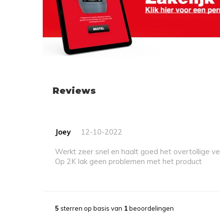
Reviews
Joey
12-10-2022
Werkt zeer snel en haalt goed het overtollige v
Op 2K lak geen problemen met het product
5
sterren op basis van
1
beoordelingen