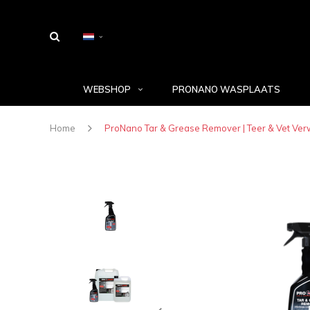
WEBSHOP
PRONANO WASPLAATS
Home
ProNano Tar & Grease Remover | Teer & Vet Ver