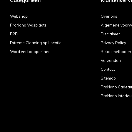
Categorieën
Klantenserv
Webshop
Over ons
ProNano Wasplaats
Algemene voorw
B2B
Disclaimer
Extreme Cleaning op Locatie
Privacy Policy
Word verkooppartner
Betaalmethoden
Verzenden
Contact
Sitemap
ProNano Cadea
ProNano Interieu