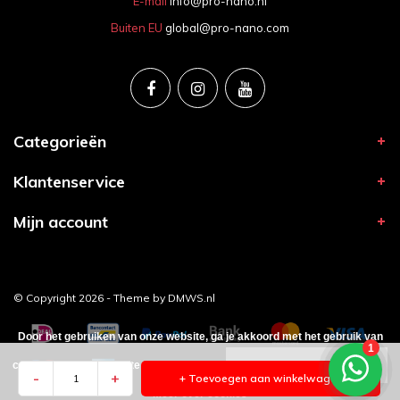
E-mail
info@pro-nano.nl
Buiten EU
global@pro-nano.com
Categorieën
Klantenservice
Mijn account
© Copyright 2026 - Theme by
DMWS.nl
Door het gebruiken van onze website, ga je akkoord met het gebruik van
cookies om onze website te verbeteren.
Dit bericht verbergen
-
+
+ Toevoegen aan winkelwagen
Meer over cookies »