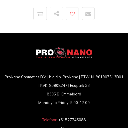
ProNano Cosmetics B.V. | h.o.d.n. ProNano | BTW: NL861807613B01
| KVK: 80808247 | Ecopark 33
8305 BJ Emmeloord
Monday to Friday: 9:00-17:00
Telefoon
+31527745088