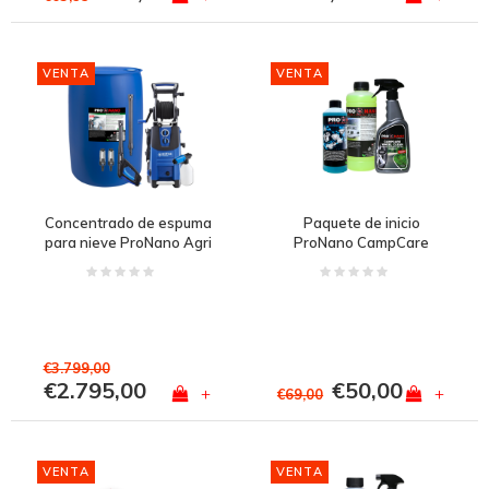
VENTA
VENTA
Concentrado de espuma
Paquete de inicio
para nieve ProNano Agri
ProNano CampCare
de 200 l (!) +
hidrolimpiadora a
presión Nilfisk SEMI-PRO
de 180 bares GRATIS
€3.799,00
€2.795,00
€50,00
+
+
€69,00
VENTA
VENTA