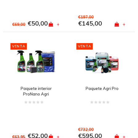
€197,00
€50,00
€145,00
+
+
€69,00
VENTA
VENTA
Paquete interior
Paquete Agri Pro
ProNano Agri
€732,00
€52,00
€595,00
+
+
€63,95