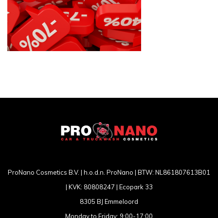
ProNano Cosmetics B.V. | h.o.d.n. ProNano | BTW: NL861807613B01
| KVK: 80808247 | Ecopark 33
8305 BJ Emmeloord
Monday to Friday: 9:00-17:00