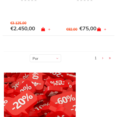
€3.125,00
€2.450,00
€75,00
+
+
€82,00
1
Por
defecto