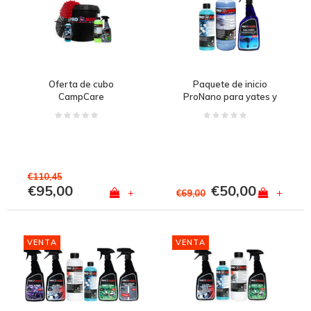
Oferta de cubo
Paquete de inicio
CampCare
ProNano para yates y
navegación marítima
€110,45
€95,00
€50,00
+
+
€69,00
VENTA
VENTA