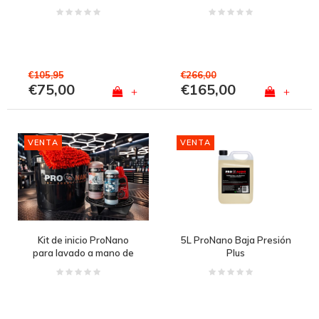
€105,95
€266,00
€75,00
€165,00
+
+
VENTA
VENTA
Kit de inicio ProNano
5L ProNano Baja Presión
para lavado a mano de
Plus
coches y camiones