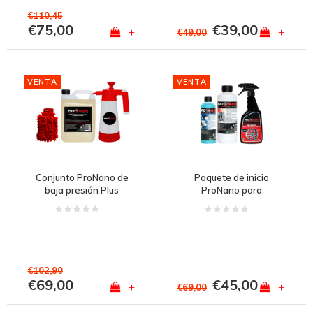
€110,45
€75,00
€39,00
+
+
€49,00
VENTA
VENTA
Conjunto ProNano de
Paquete de inicio
baja presión Plus
ProNano para
automóviles y camiones
€102,90
€69,00
€45,00
+
+
€69,00