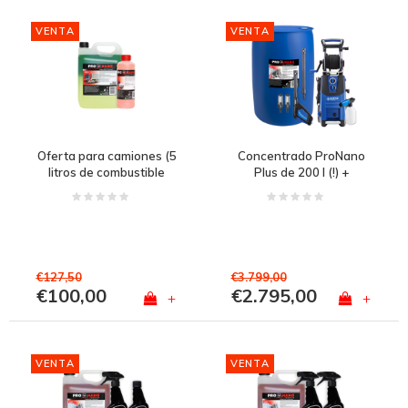
VENTA
VENTA
Oferta para camiones (5
Concentrado ProNano
litros de combustible
Plus de 200 l (!) +
fuerte + 1 litro de
Limpiador de alta
activador gratis para
presión Nilfisk SEMI -
auto y camión)
PRO 180 bar GRATIS
€127,50
€3.799,00
€100,00
€2.795,00
+
+
VENTA
VENTA