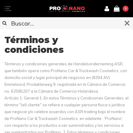
0
Términos y
condiciones
Términos y condiciones generales de Handelsonderneming ASR,
que también opera como ProNano Car & Truckwash Cosmetics, con
domicilio social y lugar principal de negocios en (8304 AV)
Emmeloord, Produktieweg 9, registrada en la Cámara de Comercio
no. 62585207 a la Cámara de Comercio Holandesa.
Artículo 1: General 1. En estos Términos y Condiciones Generales, el
término "(el) cliente" se refiere a cualquier persona física o jurídica
que negocie y/o celebre acuerdos con ASR trading bajo el nombre
de ProNano Car & Truckwash Cosmetics, en adelante : 'ProNano',
con respecto a los productos a ser suministrados y los servicios a
ser suministrados por ProNano. 2. Estos términos y condiciones