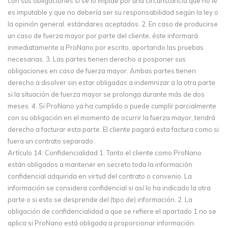
con sus obligaciones si se lo impide por una circunstancia que no le
es imputable y que no debería ser su responsabilidad según la ley o
la opinión general. estándares aceptados. 2. En caso de producirse
un caso de fuerza mayor por parte del cliente, éste informará
inmediatamente a ProNano por escrito, aportando las pruebas
necesarias. 3. Las partes tienen derecho a posponer sus
obligaciones en caso de fuerza mayor. Ambas partes tienen
derecho a disolver sin estar obligadas a indemnizar a la otra parte
si la situación de fuerza mayor se prolonga durante más de dos
meses. 4. Si ProNano ya ha cumplido o puede cumplir parcialmente
con su obligación en el momento de ocurrir la fuerza mayor, tendrá
derecho a facturar esta parte. El cliente pagará esta factura como si
fuera un contrato separado.
Artículo 14: Confidencialidad 1. Tanto el cliente como ProNano
están obligados a mantener en secreto toda la información
confidencial adquirida en virtud del contrato o convenio. La
información se considera confidencial si así lo ha indicado la otra
parte o si esto se desprende del (tipo de) información. 2. La
obligación de confidencialidad a que se refiere el apartado 1 no se
aplica si ProNano está obligada a proporcionar información