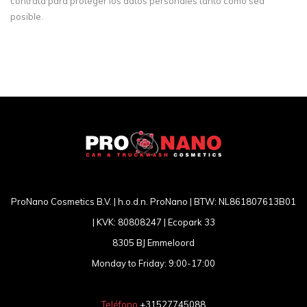
contrata para proteger los datos personales tanto como sea
posible.
ProNano Cosmetics B.V. | h.o.d.n. ProNano | BTW: NL861807613B01
| KVK: 80808247 | Ecopark 33
8305 BJ Emmeloord
Monday to Friday: 9:00-17:00
Teléfono
+31527745088