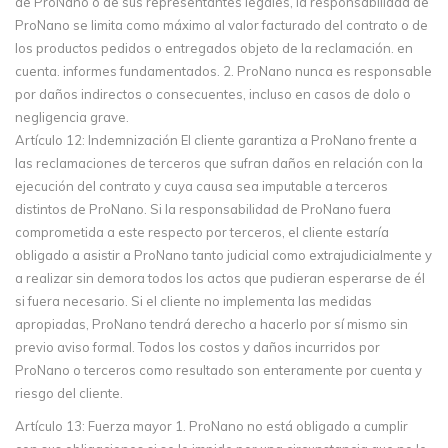
de ProNano o de sus representantes legales, la responsabilidad de
ProNano se limita como máximo al valor facturado del contrato o de
los productos pedidos o entregados objeto de la reclamación. en
cuenta. informes fundamentados. 2. ProNano nunca es responsable
por daños indirectos o consecuentes, incluso en casos de dolo o
negligencia grave.
Artículo 12: Indemnización El cliente garantiza a ProNano frente a
las reclamaciones de terceros que sufran daños en relación con la
ejecución del contrato y cuya causa sea imputable a terceros
distintos de ProNano. Si la responsabilidad de ProNano fuera
comprometida a este respecto por terceros, el cliente estaría
obligado a asistir a ProNano tanto judicial como extrajudicialmente y
a realizar sin demora todos los actos que pudieran esperarse de él
si fuera necesario. Si el cliente no implementa las medidas
apropiadas, ProNano tendrá derecho a hacerlo por sí mismo sin
previo aviso formal. Todos los costos y daños incurridos por
ProNano o terceros como resultado son enteramente por cuenta y
riesgo del cliente.
Artículo 13: Fuerza mayor 1. ProNano no está obligado a cumplir