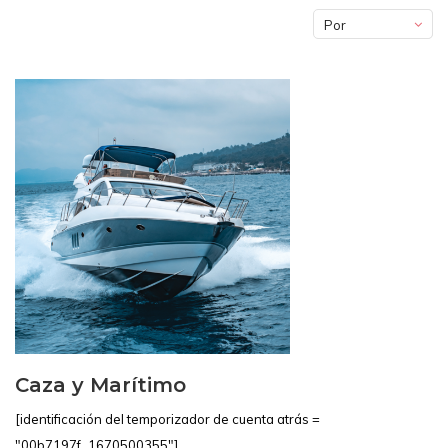
Por
defecto
Caza y Marítimo
[identificación del temporizador de cuenta atrás =
"00b7197f_1670500355"]