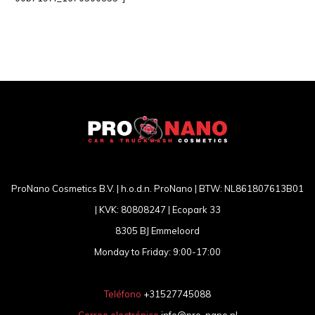
ProNano Cosmetics B.V. | h.o.d.n. ProNano | BTW: NL861807613B01
| KVK: 80808247 | Ecopark 33
8305 BJ Emmeloord
Monday to Friday: 9:00-17:00
Teléfono
+31527745088
Correo electrónico
info@pro-nano.nl