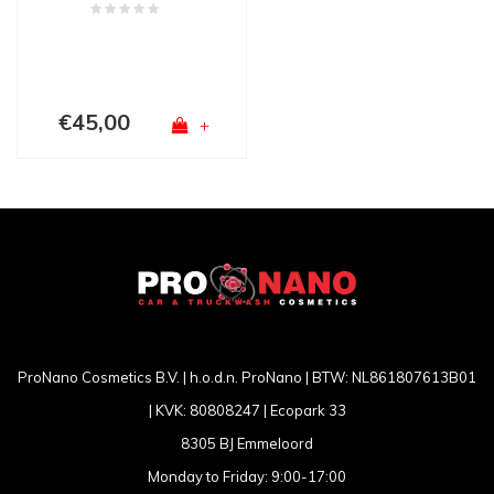
€45,00
+
ProNano Cosmetics B.V. | h.o.d.n. ProNano | BTW: NL861807613B01
| KVK: 80808247 | Ecopark 33
8305 BJ Emmeloord
Monday to Friday: 9:00-17:00