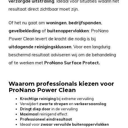
verzorgde
uitstraling
. Ideaal voor situaties waarin het
resultaat direct zichtbaar moet zijn.
Of het nu gaat om
woningen
,
bedrijfspanden
,
gevelbekleding
of
buitenoppervlakken
: ProNano
Power Clean levert de kracht die nodig is bij
uitdagende
reinigingsklussen
. Voor een langdurig
beschermd resultaat adviseren wij om de behandeling
af te werken met
ProNano Surface Protect.
Waarom professionals kiezen voor
ProNano Power Clean
Krachtige
reiniging
bij extreme vervuiling
Verwijdert
zwarte
strepen
en
verkeersaanslag
Dringt
diep
door
in de vervuiling
Maximaal
reinigend effect
Professioneel
eindresultaat
Ideaal voor
zwaar
vervuilde
buitenoppervlakken