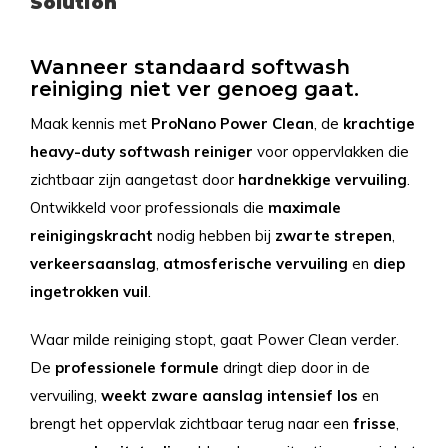
Solution
Wanneer standaard softwash
reiniging niet ver genoeg gaat.
Maak kennis met
ProNano
Power
Clean
, de
krachtige
heavy-duty
softwash
reiniger
voor oppervlakken die
zichtbaar zijn aangetast door
hardnekkige
vervuiling
.
Ontwikkeld voor professionals die
maximale
reinigingskracht
nodig hebben bij
zwarte strepen
,
verkeersaanslag
,
atmosferische
vervuiling
en
diep
ingetrokken
vuil
.
Waar milde reiniging stopt, gaat Power Clean verder.
De
professionele
formule
dringt diep door in de
vervuiling,
weekt
zware
aanslag
intensief
los
en
brengt het oppervlak zichtbaar terug naar een
frisse
,