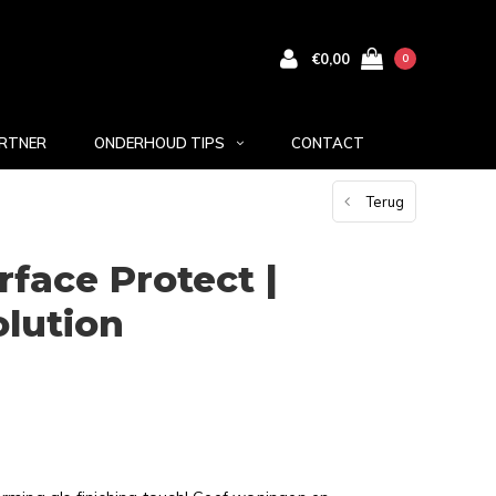
€0,00
0
RTNER
ONDERHOUD TIPS
CONTACT
Terug
face Protect |
lution