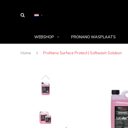
WEBSHOP
PRONANO WASPLAATS
Home
ProNano Surface Protect | Softwash Solution