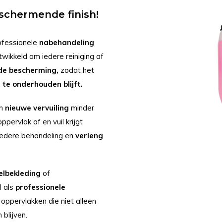
eschermende finish!
rofessionele
nabehandeling
twikkeld om iedere reiniging af
de bescherming,
zodat het
 te onderhouden blijft.
m
nieuwe
vervuiling
minder
ppervlak af en vuil krijgt
 iedere behandeling en
verleng
elbekleding
of
l als
professionele
 oppervlakken die niet alleen
 blijven.