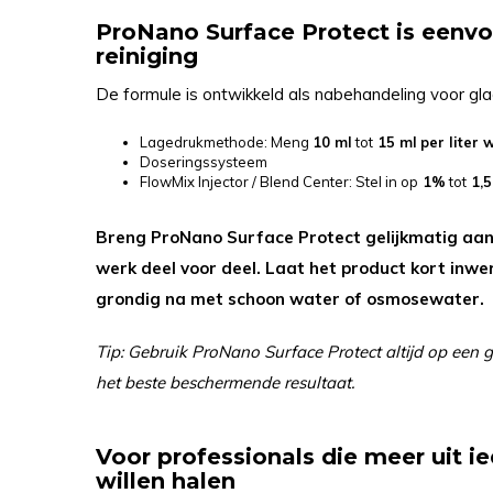
ProNano Surface Protect is eenv
reiniging
De formule is ontwikkeld als nabehandeling voor gl
Lagedrukmethode: Meng
10 ml
tot
15 ml
per liter 
Doseringssysteem
FlowMix Injector / Blend Center: Stel in op
1%
tot
1,
Breng ProNano Surface Protect gelijkmatig aan
werk deel voor deel. Laat het product kort inwe
grondig na met schoon water of osmosewater.
Tip: Gebruik ProNano Surface Protect altijd op een 
het beste beschermende resultaat.
Voor professionals die meer uit ie
willen halen