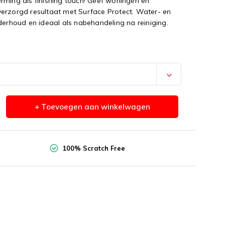
rming als finishing touch! Geef woningen en
verzorgd resultaat met Surface Protect. Water- en
derhoud en ideaal als nabehandeling na reiniging.
+ Toevoegen aan winkelwagen
100% Scratch Free