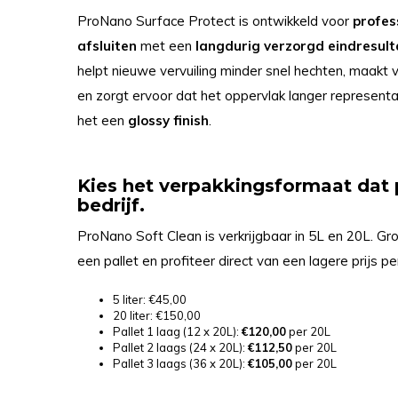
ProNano Surface Protect is ontwikkeld voor
profes
afsluiten
met een
langdurig verzorgd eindresul
helpt nieuwe vervuiling minder snel hechten, maakt
en zorgt ervoor dat het oppervlak langer representat
het een
glossy
finish
.
Kies het verpakkingsformaat dat 
bedrijf.
ProNano Soft Clean is verkrijgbaar in 5L en 20L. Gr
een pallet en profiteer direct van een lagere prijs pe
5 liter: €45,00
20 liter: €150,00
Pallet 1 laag (12 x 20L):
€120,00
per 20L
Pallet 2 laags (24 x 20L):
€112,50
per 20L
Pallet 3 laags (36 x 20L):
€105,00
per 20L