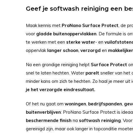
Geef je softwash reiniging een b
Maak kennis met
ProNano
Surface
Protect
, de p
voor
gladde
buitenoppervlakken
. De formule is on
te werken met een
sterke
water
- en
vuilafstoten
oppervlak
langer
schoon
,
verzorgd
en
makkelijker
Na een grondige reiniging helpt
Surface
Protect
o
snel te laten hechten. Water
parelt
sneller van het o
minder kans om zich te hechten. Zo haal je meer uit
je het verzorgde eindresultaat.
Of het nu gaat om
woningen
,
bedrijfspanden
,
gev
buitenverblijven
: ProNano Surface Protect is ideaa
beschermende
finish
na
softwash
reiniging
. Voor
gereinigd zijn, maar ook langer in topconditie moeten