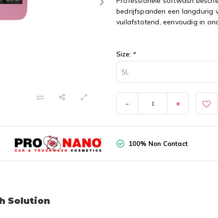
Professionele softwash besche
bedrijfspanden een langdurig 
vuilafstotend, eenvoudig in on
Size:
*
5L
-
+
100% Non Contact
h Solution