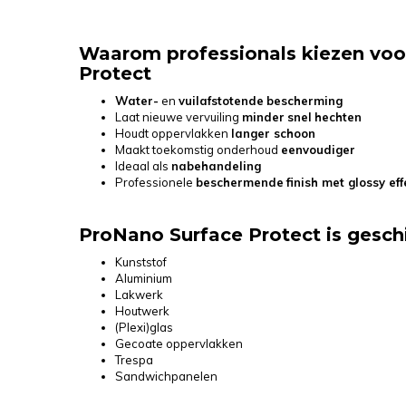
Waarom professionals kiezen voo
Protect
Water-
en
vuilafstotende
bescherming
Laat nieuwe vervuiling
minder
snel
hechten
Houdt oppervlakken
langer schoon
Maakt toekomstig onderhoud
eenvoudiger
Ideaal als
nabehandeling
Professionele
beschermende
finish met glossy eff
ProNano Surface Protect is geschi
Kunststof
Aluminium
Lakwerk
Houtwerk
(Plexi)glas
Gecoate oppervlakken
Trespa
Sandwichpanelen