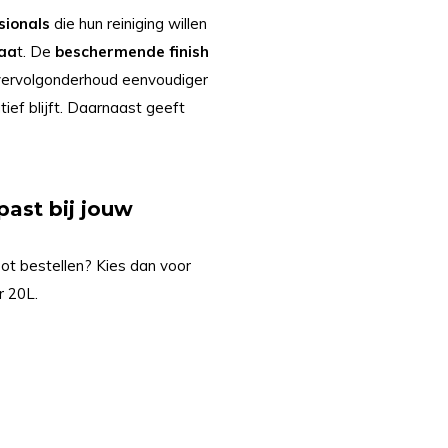
sionals
die hun reiniging willen
taa
t. De
beschermende
finish
 vervolgonderhoud eenvoudiger
ief blijft. Daarnaast geeft
past bij jouw
oot bestellen? Kies dan voor
r 20L.