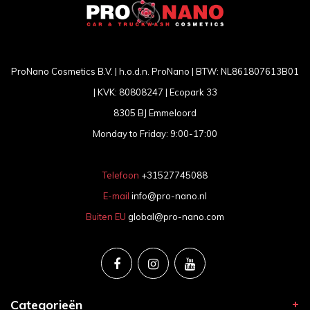
ProNano Cosmetics B.V. | h.o.d.n. ProNano | BTW: NL861807613B01
| KVK: 80808247 | Ecopark 33
8305 BJ Emmeloord
Monday to Friday: 9:00-17:00
Telefoon
+31527745088
E-mail
info@pro-nano.nl
Buiten EU
global@pro-nano.com
Categorieën