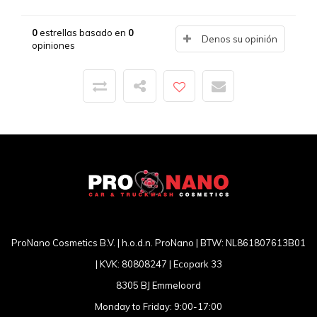
0
estrellas basado en
0
Denos su opinión
opiniones
ProNano Cosmetics B.V. | h.o.d.n. ProNano | BTW: NL861807613B01
| KVK: 80808247 | Ecopark 33
8305 BJ Emmeloord
Monday to Friday: 9:00-17:00