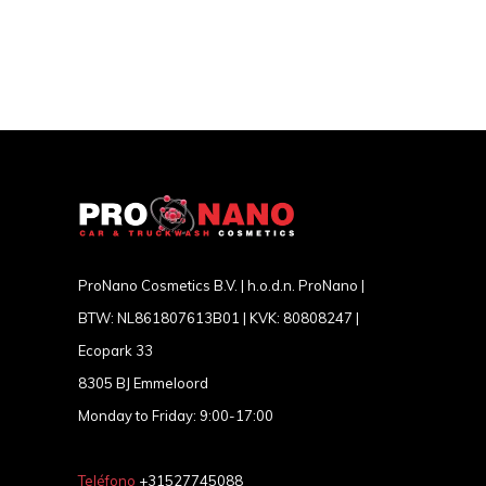
ProNano Cosmetics B.V. | h.o.d.n. ProNano |
BTW: NL861807613B01 | KVK: 80808247 |
Ecopark 33
8305 BJ Emmeloord
Monday to Friday: 9:00-17:00
Teléfono
+31527745088