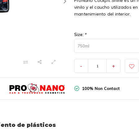
ProNano Cockpit Shine es un re
vinilo y el caucho utilizados e
mantenimiento del interior.
Size:
*
750ml
-
+
100% Non Contact
ento de plásticos