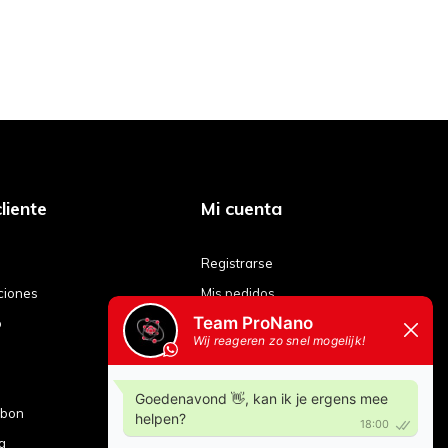
liente
Mi cuenta
Registrarse
ciones
Mis pedidos
o
Mis tickets
Mi lista de deseos
Comparar productos
ubon
g