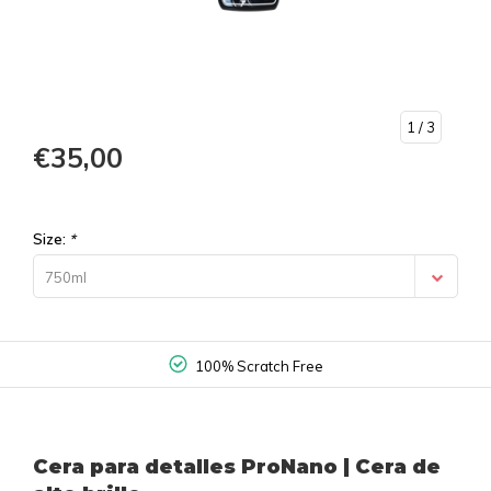
1
/ 3
€35,00
Size:
*
750ml
100% Scratch Free
Cera para detalles ProNano | Cera de