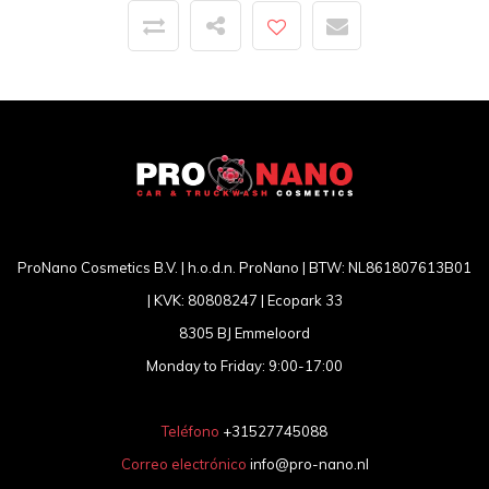
ProNano Cosmetics B.V. | h.o.d.n. ProNano | BTW: NL861807613B01
| KVK: 80808247 | Ecopark 33
8305 BJ Emmeloord
Monday to Friday: 9:00-17:00
Teléfono
+31527745088
Correo electrónico
info@pro-nano.nl