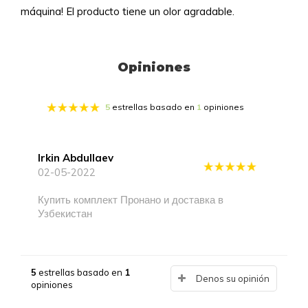
máquina! El producto tiene un olor agradable.
Opiniones
5
estrellas basado en
1
opiniones
Irkin Abdullaev
02-05-2022
Купить комплект Пронано и доставка в
Узбекистан
5
estrellas basado en
1
Denos su opinión
opiniones