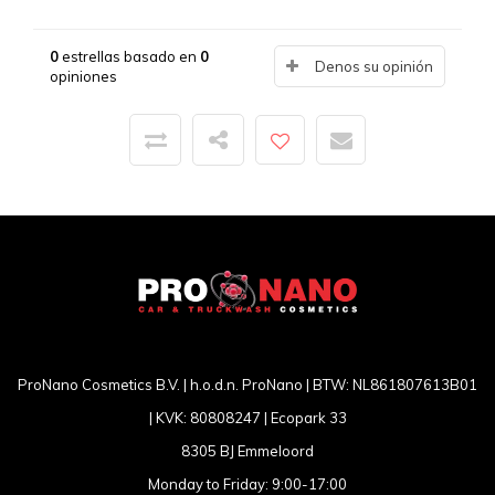
0
estrellas basado en
0
Denos su opinión
opiniones
ProNano Cosmetics B.V. | h.o.d.n. ProNano | BTW: NL861807613B01
| KVK: 80808247 | Ecopark 33
8305 BJ Emmeloord
Monday to Friday: 9:00-17:00