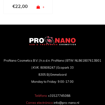
€22,00
+
ProNano Cosmetics B.V. | h.o.d.n. ProNano | BTW: NL861807613B01
| KVK: 80808247 | Ecopark 33
8305 BJ Emmeloord
Monday to Friday: 9:00-17:00
Teléfono
+31527745088
Correo electrónico
info@pro-nano.nl