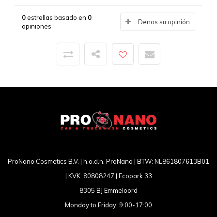
0
estrellas basado en
0
Denos su opinión
opiniones
ProNano Cosmetics B.V. | h.o.d.n. ProNano | BTW: NL861807613B01
| KVK: 80808247 | Ecopark 33
8305 BJ Emmeloord
Monday to Friday: 9:00-17:00