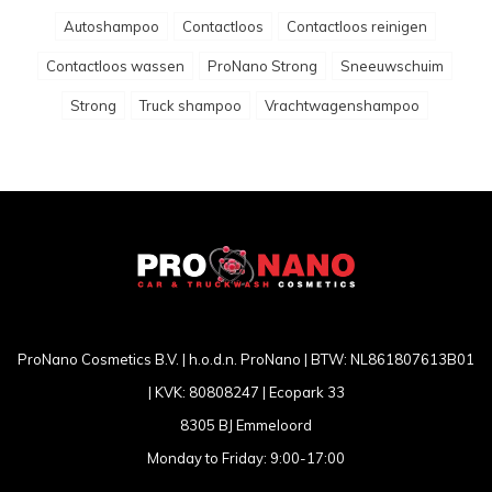
Autoshampoo
Contactloos
Contactloos reinigen
Contactloos wassen
ProNano Strong
Sneeuwschuim
Strong
Truck shampoo
Vrachtwagenshampoo
ProNano Cosmetics B.V. | h.o.d.n. ProNano | BTW: NL861807613B01
| KVK: 80808247 | Ecopark 33
8305 BJ Emmeloord
Monday to Friday: 9:00-17:00