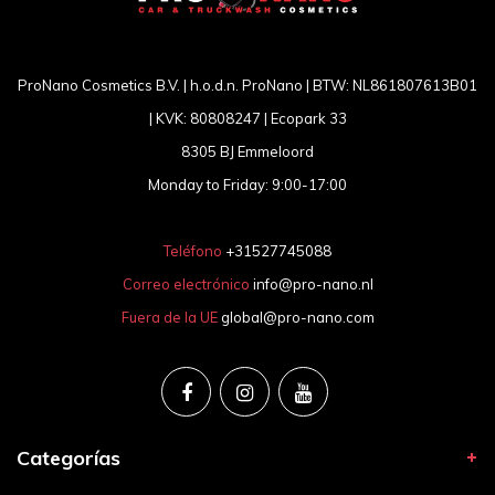
ProNano Cosmetics B.V. | h.o.d.n. ProNano | BTW: NL861807613B01
| KVK: 80808247 | Ecopark 33
8305 BJ Emmeloord
Monday to Friday: 9:00-17:00
Teléfono
+31527745088
Correo electrónico
info@pro-nano.nl
Fuera de la UE
global@pro-nano.com
Categorías