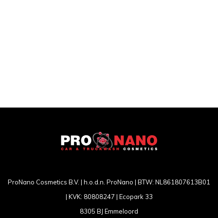
ProNano Cosmetics B.V. | h.o.d.n. ProNano | BTW: NL861807613B01
| KVK: 80808247 | Ecopark 33
8305 BJ Emmeloord