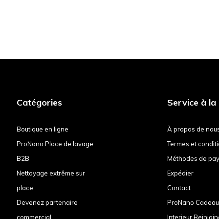
Catégories
Service à la 
Boutique en ligne
À propos de nou
ProNano Place de lavage
Termes et condit
B2B
Méthodes de pa
Nettoyage extrême sur
Expédier
place
Contact
Devenez partenaire
ProNano Cadea
commercial
Interieur Reinigin