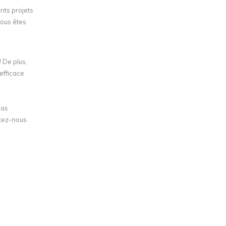
nts projets
vous êtes
 De plus,
efficace
pas
ctez-nous