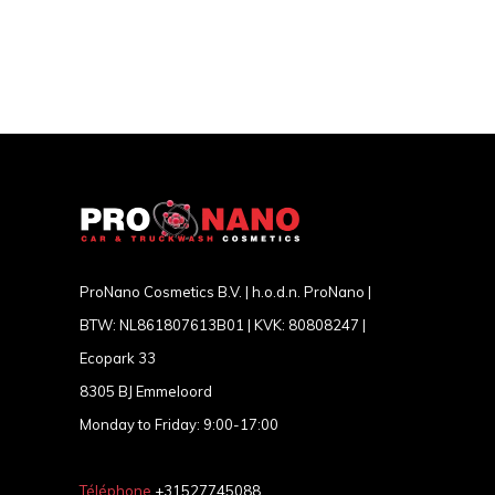
ProNano Cosmetics B.V. | h.o.d.n. ProNano |
BTW: NL861807613B01 | KVK: 80808247 |
Ecopark 33
8305 BJ Emmeloord
Monday to Friday: 9:00-17:00
Téléphone
+31527745088