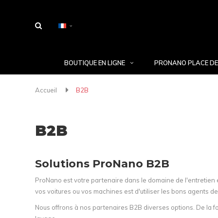
BOUTIQUE EN LIGNE
PRONANO PLACE DE
Accueil
B2B
B2B
Solutions ProNano B2B
ProNano est votre partenaire dans le domaine de l'entretien e
vos voitures ou vos machines est d'utiliser les bons agents 
Nous offrons à nos partenaires B2B diverses options. De la 