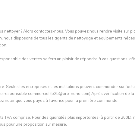
s nettoyer ? Alors contactez-nous. Vous pouvez nous rendre visite sur pl
h, nous disposons de tous les agents de nettoyage et équipements néces
ion.
esponsable des ventes se fera un plaisir de répondre à vos questions, af
cture. Seules les entreprises et les institutions peuvent commander sur factu
tre responsable commercial (
b2b@pro-nano.com
) Après vérification de la 
llez noter que vous payez à l'avance pour la première commande.
ets TVA comprise. Pour des quantités plus importantes (à partir de 200L), 
nous pour une proposition sur mesure.