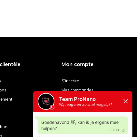
clientèle
Mon compte
s
S'inscrire
ions
Mes commandes
yement
Mes billets
Ma liste de souhaits
Comparer les produits
ubon
g