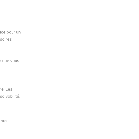
ace pour un
saires
in que vous
re. Les
solvabilité,
nous