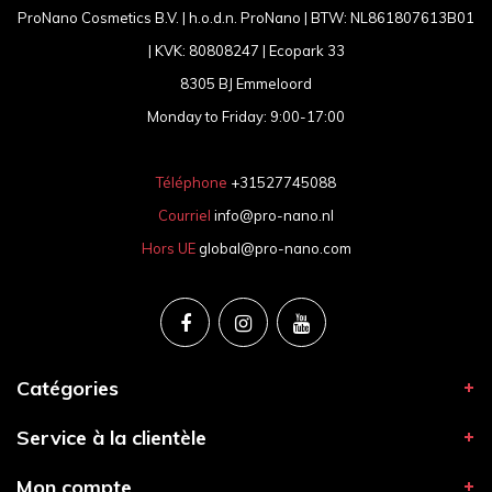
ProNano Cosmetics B.V. | h.o.d.n. ProNano | BTW: NL861807613B01
| KVK: 80808247 | Ecopark 33
8305 BJ Emmeloord
Monday to Friday: 9:00-17:00
Téléphone
+31527745088
Courriel
info@pro-nano.nl
Hors UE
global@pro-nano.com
Catégories
Service à la clientèle
Mon compte